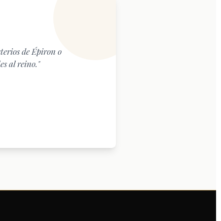
terios de Épiron o
s al reino."