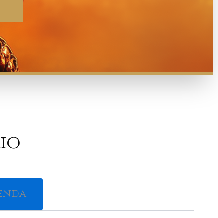
io
eyenda