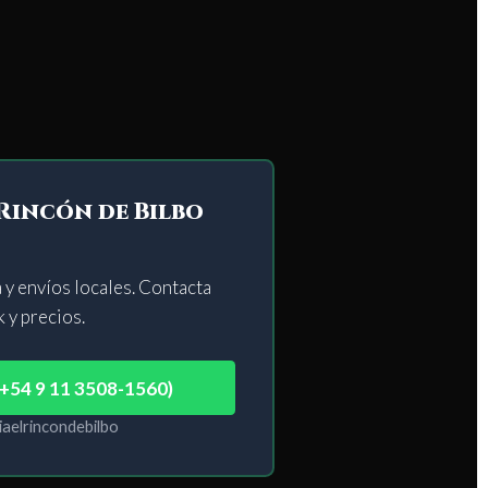
 Rincón de Bilbo
 y envíos locales. Contacta
 y precios.
(+54 9 11 3508-1560)
iaelrincondebilbo