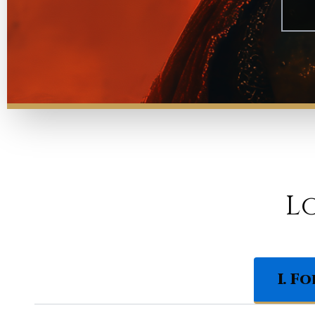
L
I. Fo