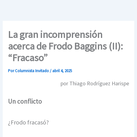
Ir
al
contenido
La gran incomprensión
acerca de Frodo Baggins (II):
“Fracaso”
Por
Columnista Invitado
/
abril 4, 2025
por Thiago Rodríguez Harispe
Un conflicto
¿Frodo fracasó?